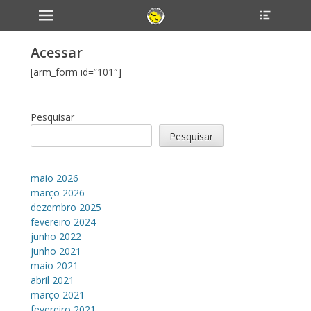
Primary Menu
Header
Skip
Toggle
to
content
Acessar
[arm_form id=”101″]
Pesquisar
Pesquisar
maio 2026
março 2026
dezembro 2025
fevereiro 2024
junho 2022
junho 2021
maio 2021
abril 2021
março 2021
fevereiro 2021