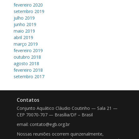
fevereiro 2020
setembro 2019
julho 2019
junho 2019
maio 2019
abril 2019
março 2019
fevereiro 2019
outubro 2018
agosto 2018
fevereiro 2018
setembro 2017
Contatos
Conjunto Aquático Cláudio Coutinho — Sala 21 —
CEP 70070-707 — Brasília/DF – Brasil
email: contato@egb.org.br
Nossas reuniões ocorrem quinzenalmente,