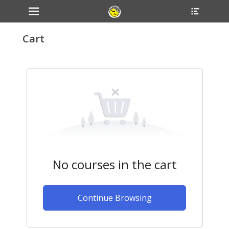
Primary Menu
Header
Skip
Toggle
to
content
Cart
No courses in the cart
Continue Browsing