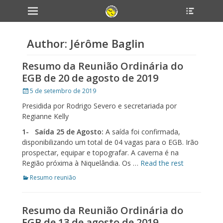
Primary Menu
Header
Skip
Toggle
to
content
Author:
Jérôme Baglin
Resumo da Reunião Ordinária do
EGB de 20 de agosto de 2019
Posted
5 de setembro de 2019
on
Presidida por Rodrigo Severo e secretariada por
Regianne Kelly
1-
Saída 25 de Agosto:
A saída foi confirmada,
disponibilizando um total de 04 vagas para o EGB. Irão
prospectar, equipar e topografar. A caverna é na
Região próxima à Niquelândia. Os …
Read the rest
Categories
Resumo reunião
Resumo da Reunião Ordinária do
EGB de 13 de agosto de 2019