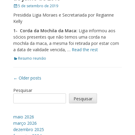
Posted
5 de setembro de 2019
on
Presidida Ligia Moraes e Secretariada por Regianne
Kelly
1-
Corda da Mochila da Maca:
Ligia informou aos
sócios presentes que não temos uma corda na
mochila da maca, a mesma foi retirada por estar com
a data de validade vencida, …
Read the rest
Categories
Resumo reunião
Post
←
Older posts
navigation
Pesquisar
Pesquisar
maio 2026
março 2026
dezembro 2025