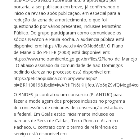
SEMAD-GO avisou sobre sua futura aprovação por
portaria, a ser publicada em breve, já confirmando o
início da revisão após publicação, em especial para a
redução da zona de amortecimento, o que foi
questionado por vários presentes, inclusive Ministério
Público. Do grupo participaram como comunidade os
sócios Newton e Paula Rocha. A audiência pública está
disponível em: https://fb.watch/4wKXNod6c8/. O Plano
de Manejo do PETER (2003) está disponível em:
https://www.meioambiente.go.gov.br/files/2Plano_de_Manejo_p
. O abaixo assinado da comunidade de São Domingos
pedindo clareza no processo está disponível em:
https://peticaopublica.com.br/pview.aspx?
pi=BR118819&fbclid=IwAR1iFN6tKHJfdtuWo6qZ9vfQMeg64x
O BNDES já contratou um consorcio (PLANTUC) para
fazer a modelagem dos projetos inclusos no programa
de concessões de unidades de conservação estaduais
e federal. Em Goiás estão inicialmente inclusos os
parques de Serra de Caldas, Terra Ronca e Altamiro
Pacheco. O contrato com o termo de referência do
serviço está disponível em: