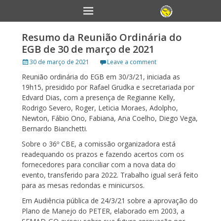
Primary Menu
Skip
to
content
Resumo da Reunião Ordinária do
EGB de 30 de março de 2021
Posted
30 de março de 2021
Leave a comment
on
Reunião ordinária do EGB em 30/3/21, iniciada as
19h15, presidido por Rafael Grudka e secretariada por
Edvard Dias, com a presença de Regianne Kelly,
Rodrigo Severo, Roger, Leticia Moraes, Adolpho,
Newton, Fábio Ono, Fabiana, Ana Coelho, Diego Vega,
Bernardo Bianchetti.
Sobre o 36º CBE, a comissão organizadora está
readequando os prazos e fazendo acertos com os
fornecedores para conciliar com a nova data do
evento, transferido para 2022. Trabalho igual será feito
para as mesas redondas e minicursos.
Em Audiência pública de 24/3/21 sobre a aprovação do
Plano de Manejo do PETER, elaborado em 2003, a