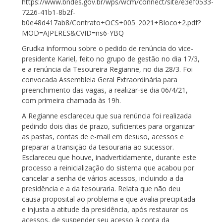
https://www.bndes.gov.br/wps/wcm/connect/site/e3ef0533-
7226-41b1-8b2f-
b0e48d417ab8/Contrato+OCS+005_2021+Bloco+2.pdf?
MOD=AJPERES&CVID=ns6-YBQ
Grudka informou sobre o pedido de renúncia do vice-
presidente Kariel, feito no grupo de gestão no dia 17/3,
e a renúncia da Tesoureira Regianne, no dia 28/3. Foi
convocada Assembleia Geral Extraordinária para
preenchimento das vagas, a realizar-se dia 06/4/21,
com primeira chamada às 19h.
A Regianne esclareceu que sua renúncia foi realizada
pedindo dois dias de prazo, suficientes para organizar
as pastas, contas de e-mail em desuso, acessos e
preparar a transição da tesouraria ao sucessor.
Esclareceu que houve, inadvertidamente, durante este
processo a reinicialização do sistema que acabou por
cancelar a senha de vários acessos, incluindo a da
presidência e a da tesouraria. Relata que não deu
causa proposital ao problema e que avalia precipitada
e injusta a atitude da presidência, após restaurar os
acessos, de suspender seu acesso à conta da