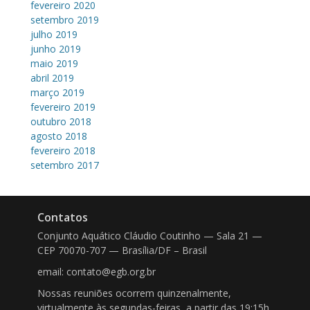
fevereiro 2020
setembro 2019
julho 2019
junho 2019
maio 2019
abril 2019
março 2019
fevereiro 2019
outubro 2018
agosto 2018
fevereiro 2018
setembro 2017
Contatos
Conjunto Aquático Cláudio Coutinho — Sala 21 —
CEP 70070-707 — Brasília/DF – Brasil
email: contato@egb.org.br
Nossas reuniões ocorrem quinzenalmente,
virtualmente às segundas-feiras, a partir das 19:15h.